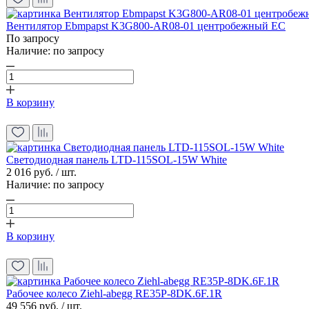
Вентилятор Ebmpapst K3G800-AR08-01 центробежный EC
По запросу
Наличие:
по запросу
В корзину
Светодиодная панель LTD-115SOL-15W White
2 016 руб. / шт.
Наличие:
по запросу
В корзину
Рабочее колесо Ziehl-abegg RE35P-8DK.6F.1R
49 556 руб. / шт.