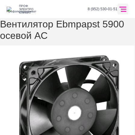
ПРОФ
Главная
Каталог оборудования
Вентиляция и кондиционировани
8 (952) 530-01-51
ЭЛЕКТРО
КЛИМАТ
Вентилятор Ebmpapst 5900
осевой AC
Перейти в корзину
Главная
О компании
Оплата и доставка
Каталог
Отзывы
Бренды
Контакты