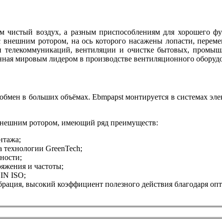
 чистый воздух, а разным приспособлениям для хорошего фу
 с внешним ротором, на ось которого насажены лопасти, пере
и телекоммуникаций, вентиляции и очистке бытовых, промыш
анная мировым лидером в производстве вентиляционного оборуд
обмен в больших объёмах. Ebmpapst монтируется в системах эл
 внешним ротором, имеющий ряд преимуществ:
нтажа;
 технологии GreenTech;
ности;
ряжения и частоты;
DIN ISO;
брация, высокий коэффициент полезного действия благодаря оп