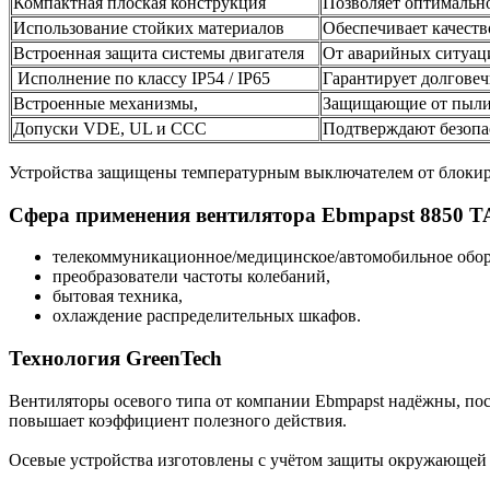
Компактная плоская конструкция
Позволяет оптимально
Использование стойких материалов
Обеспечивает качеств
Встроенная защита системы двигателя
От аварийных ситуац
Исполнение по классу IP54 / IP65
Гарантирует долговеч
Встроенные механизмы,
Защищающие от пыли,
Допуски VDE, UL и CCC
Подтверждают безопа
Устройства защищены температурным выключателем от блокиров
Сфера применения вентилятора Ebmpapst 8850 T
телекоммуникационное/медицинское/автомобильное обор
преобразователи частоты колебаний,
бытовая техника,
охлаждение распределительных шкафов.
Технология GreenTech
Вентиляторы осевого типа от компании Ebmpapst надёжны, пос
повышает коэффициент полезного действия.
Осевые устройства изготовлены с учётом защиты окружающей 