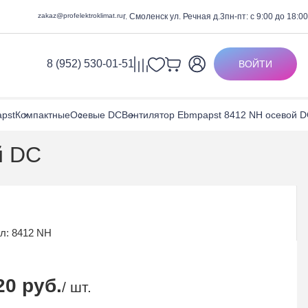
zakaz@profelektroklimat.ru
г. Смоленск ул. Речная д.3
пн-пт: с 9:00 до 18:00
8 (952) 530-01-51
ВОЙТИ
нагреватели
атели
агреватели водяные
bmpapst
pst
Компактные
Осевые DC
Вентилятор Ebmpapst 8412 NH осевой 
ольных каналов
iemens
агреватели
й DC
ИС
е для круглых каналов
ИР
агреватели
е для прямоугольных
ы
алюминиевый
ул:
8412 NH
 ВПА
ибкий
ный ФС (10 метров)
20 руб.
/ шт.
 нержавеющей стали
мошовные