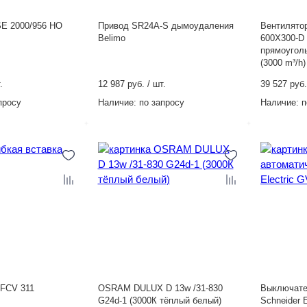
E 2000/956 HO
Привод SR24A-S дымоудаления
Вентилято
Belimo
600Х300-D
прямоугол
(3000 m³/h)
.
12 987 руб. / шт.
39 527 руб.
просу
Наличие:
по запросу
Наличие:
п
 FCV 311
OSRAM DULUX D 13w /31-830
Выключате
G24d-1 (3000К тёплый белый)
Schneider 