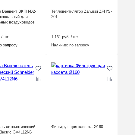
р Ванвент ВКПН-В2-
Тепловентилятор Zanussi ZFH/S-
 канальный для
201
ьных воздуховодов
 / шт.
1 131 руб. / шт.
о запросу
Наличие:
по запросу
ль автоматический
Фильтрующая кассета Ø160
Electric GV4L12N6