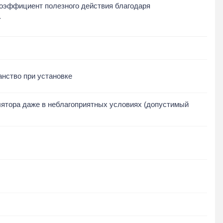
коэффициент полезного действия благодаря
жные, пристеночные
е
.
авейка - нержавейка
нство при установке
ковка - оцинковка 0.5
лятора даже в неблагоприятных условиях (допустимый