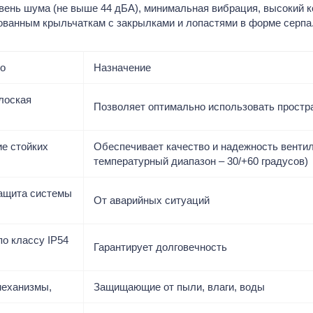
овень шума (не выше 44 дБА), минимальная вибрация, высокий 
оры
Зонты вытя
Воздухонагреватели
и 4-х скатны
ованным крыльчаткам с закрылками и лопастями в форме серпа
Калориферы
оры пылевые
Анемостаты
Тепловентиляторы
яторы
Дымоходы
во
Назначение
ства
Тепловые завесы
яции
Сэндвич нерж
Приточные установки
лоская
0.5 мм
Позволяет оптимально использовать простра
нельный
Компактные приточные установки
Сэндвич оцин
Ванвент TUBE
мм
сетный
Компактные приточные установки
е стойких
Обеспечивает качество и надежность венти
Ванвент ВПВ (водяной нагрев)
температурный диапазон – 30/+60 градусов)
рманный
Компактные приточные установки
Ванвент ВПЕ (электрический
ащита системы
(ФВФ)
нагрев)
От аварийных ситуаций
Приточно-вытяжные установки
ВКом)
Приточно-вытяжные установки с
олютной
о классу IP54
Гарантирует долговечность
водяным нагревом
Приточно-вытяжные установки с
рекуператором без нагрева
механизмы,
Защищающие от пыли, влаги, воды
Приточно-вытяжные установки с
рекуператором с эл. нагревом