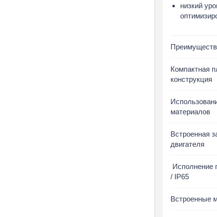
низкий ур
Радиальные вентилят
жаростойкие
оптимизир
Радиальные вентилят
Промышленные вентил
Преимущест
собственного производ
Фильтры для вентил
Компактная п
Фильтр воздушный па
конструкция
(ФВП)
Фильтр воздушный кас
Использовани
(ФВКас)
материалов
Фильтр воздушный ка
(ФВК)
Встроенная з
Фильтр для фанкойла 
двигателя
Фильтр компактный (Ф
Фильтр воздушный абс
Исполнение п
очистки (ФВА)
/ IP65
Фильтры Ballu
Фильтры Electrolux
Встроенные 
Фильтры SHUFT