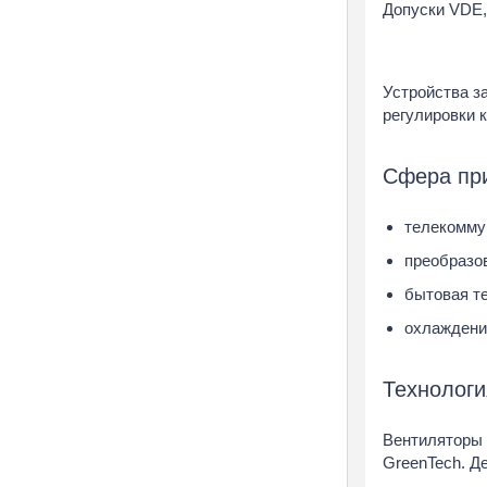
Допуски VDE
Фильтры Systemair
Фильтры VTS VS VEN
Фильтры для прямоуго
Устройства з
каналов
регулировки 
Фильтры для систем а
Сфера пр
телекомму
преобразо
бытовая те
охлаждени
Технологи
Вентиляторы 
GreenTech. Д