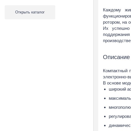
Центробежные
Каждому жи
Крышные вентиляторы
Открыть каталог
функциониров
Компактные вентилято
ротором, на 
Тангенциальные
Их успешно 
поддержания
Канальные вентилятор
производстве
Вентиляторы Master
Sunon
Описание
Аксессуары для венти
Вентиляторы Blauberg
Компактный п
электронно-в
Вентиляторы Soler & P
В основе мод
Вентиляторы Weiguang
широкий ас
Вентиляторы Вентс
максималь
Вентиляторы ЭРА
многополю
Sirocco
регулирова
Бытовые вентиляторы
динамическ
Радиальные вентилят