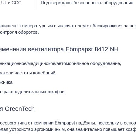
, UL и CCC
Подтверждают безопасность оборудования
TUS
льных
ащищены температурным выключателем от блокировки из-за пер
контроля оборотов.
спирации
именения вентилятора Ebmpapst 8412 NH
никационное/медицинское/автомобильное оборудование,
ватели частоты колебаний,
хника,
е распределительных шкафов.
я GreenTech
осевого типа от компании Ebmpapst надёжны, поскольку в осно
елая устройство эргономичным, она значительно повышает коэф