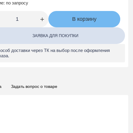
ие:
по запросу
ые воздуховоды и
сти
В корзину
авивные воздуховоды
ти круглые
ЗАЯВКА ДЛЯ ПОКУПКИ
ементы
 воздушные клапаны
особ доставки через ТК на выбор после оформления
каза.
ки
апаны
апаны
апаны пружинные
а
Задать вопрос о товаре
 круглых воздуховодов
 прямоугольных
в
ли для круглых
ли для
ых каналов