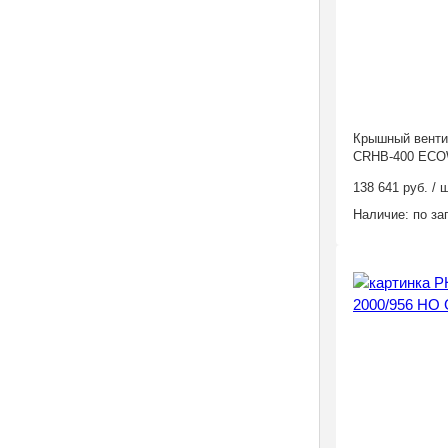
Крышный вентил
CRHB-400 EC
138 641 руб. / ш
Наличие:
по за