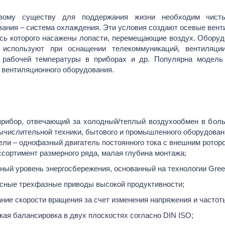
вентиляции
Решётки ве
Шумоглушители
вому существу для поддержания жизни необходим чисты
Инерционные
Воздухоочистители
ания – система охлаждения. Эти условия создают осевые вент
ры
Металлическ
ось которого насажены лопасти, перемещающие воздух. Оборуд
Воздухораспределители
используют при оснащении телекоммуникаций, вентиляц
Пластиковые
Диффузоры
 рабочей температуры в приборах и др. Популярна модель
ы
Потолочные 
 вентиляционного оборудования.
Вентиляционные решетки
Решётка алю
Всё для кондиционеров и сплит-
регулируема
систем
Фасадные ре
ляторов
Дренажные помпы
Аксессуары 
рибор, отвечающий за холодный/теплый воздухообмен в боль
Медные трубы
Лента и Пер
ычислительной техники, бытового и промышленного оборудован
alau
Хладагенты
ели – однофазный двигатель постоянного тока с внешним рото
НПЭ "ТЕПОФО
Холодильные масла
(самоклящий
сортимент размерного ряда, малая глубина монтажа;
Осушители воздуха
Расходные м
ный уровень энергосбережения, основанный на технологии Gree
воздуховодо
Охладители воздуха
сные трехфазные приводы высокой продуктивности;
Хомуты быст
Промышленные кондиционеры
ние скорости вращения за счет изменения напряжения и частот
Хомуты для в
Фанкойлы
профилем
ая балансировка в двух плоскостях согласно DIN ISO;
оры
Тепловое оборудование
Хомуты черв