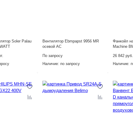
ятор Soler Palau
Вентилятор Ebmpapst 9956 MR
Фанкойл на
OWATT
осевой AC
Machine B
т.
По запросу
26 842 руб.
просу
Наличие:
по запросу
Наличие:
п