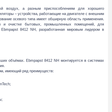
нтиляционные
й воздух, а разным приспособлениям для хорошего
 решётки
иляторы – устройства, работающие на двигателе с внешним
ие решётки
ование осевого типа имеет обширную область применения.
ии и очистке бытовых, промышленных помещений, для
 решётки
 Ebmpapst 8412 NH, разработанная мировым лидером в
решётки
миниевая
я
шётки
для монтажа
ших объёмах. Ebmpapst 8412 NH монтируется в системах
фолента
ия.
ром, имеющий ряд преимуществ:
Л" 1,00 "С"
ся)
атериалы для монтажа
nTech;
в
росъёмные
ы;
оздуховода с рез.
ячные