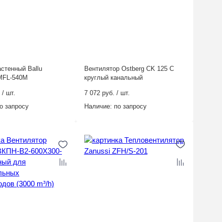
стенный Ballu
Вентилятор Ostberg CK 125 C
MFL-540M
круглый канальный
 / шт.
7 072 руб. / шт.
о запросу
Наличие:
по запросу