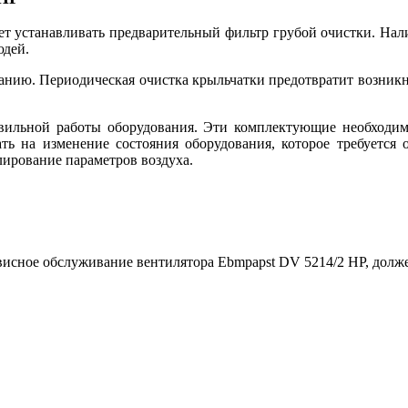
ет устанавливать предварительный фильтр грубой очистки. На
юдей.
анию. Периодическая очистка крыльчатки предотвратит возникн
ильной работы оборудования. Эти комплектующие необходимы
ть на изменение состояния оборудования, которое требуется 
лирование параметров воздуха.
рвисное обслуживание вентилятора Ebmpapst DV 5214/2 HP, дол