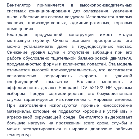
Вентилятор применяется в высокопроизводительных
Вентиляция и кондиционирование
системах кондиционирования для охлаждения, удаления
пыли, обеспечения свежим воздухом. Используется в жилых
Отопление и водоснабжение
зданиях, производственных, административных, торговых
помещениях.
Электротехнические товары
Благодаря продуманной конструкции имеет малую
монтажную глубину. Сильно экономит пространство, его
можно устанавливать даже в труднодоступных местах.
Снижение уровня шума и отсутствие вибрации при его
работе обусловлено тщательной балансировкой двигателя,
продуманностью формы и количества лопастей. Эта модель
отличается высокой производительностью, что достигается
возможностью регулировать скорость и удачной
конфигурацией крыльчатки. Большая мощность и
эффективность делают Ebmpapst DV 5218/2 HP удачным
выбором. Продукт сертифицирован, его безукоризненная
служба гарантируется изготовителем с мировым именем.
При изготовлении используются прочные износостойкие
материалы, которые не поддаются коррозии и устойчивы к
агрессивной окружающей среде. Вентилятор выдерживает
большую нагрузку на протяжении всего срока службы и
может эксплуатироваться в широком диапазоне рабочих
температур.