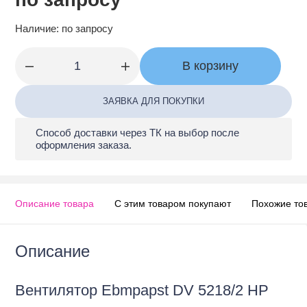
Заявка на подбор оборудования
Наличие:
по запросу
В корзину
ЗАЯВКА ДЛЯ ПОКУПКИ
Промышленные вентиляторы собственного
производства
Способ доставки через ТК на выбор после
оформления заказа.
Фильтры для вентиляции
Фильтрующие материалы
Описание товара
С этим товаром покупают
Похожие то
Приводные ремни
Описание
Кондиционеры
Вентилятор Ebmpapst DV 5218/2 HP
Тепловое оборудование