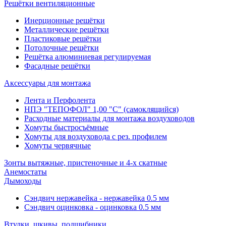
Решётки вентиляционные
Инерционные решётки
Металлические решётки
Пластиковые решётки
Потолочные решётки
Решётка алюминиевая регулируемая
Фасадные решётки
Аксессуары для монтажа
Лента и Перфолента
НПЭ "ТЕПОФОЛ" 1,00 "С" (самоклящийся)
Расходные материалы для монтажа воздуховодов
Хомуты быстросъёмные
Хомуты для воздуховода с рез. профилем
Хомуты червячные
Зонты вытяжные, пристеночные и 4-х скатные
Анемостаты
Дымоходы
Сэндвич нержавейка - нержавейка 0.5 мм
Сэндвич оцинковка - оцинковка 0.5 мм
Втулки, шкивы, подшибники