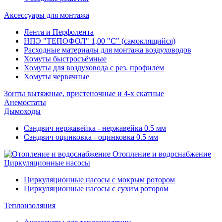
Аксессуары для монтажа
Лента и Перфолента
НПЭ "ТЕПОФОЛ" 1,00 "С" (самоклящийся)
Расходные материалы для монтажа воздуховодов
Хомуты быстросъёмные
Хомуты для воздуховода с рез. профилем
Хомуты червячные
Зонты вытяжные, пристеночные и 4-х скатные
Анемостаты
Дымоходы
Сэндвич нержавейка - нержавейка 0.5 мм
Сэндвич оцинковка - оцинковка 0.5 мм
Отопление и водоснабжение
Циркуляционные насосы
Циркуляционные насосы с мокрым ротором
Циркуляционные насосы с сухим ротором
Теплоизоляция