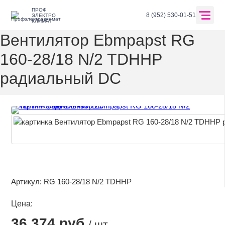
ПРОФ
Главная
Каталог оборудования
Вентиляция и кондиционировани
8 (952) 530-01-51
ЭЛЕКТРО
КЛИМАТ
Вентилятор Ebmpapst RG
160-28/18 N/2 TDHHP
Перейти в корзину
радиальный DC
Главная
О компании
Оплата и доставка
Каталог
Отзывы
Артикул:
RG 160-28/18 N/2 TDHHP
Бренды
Цена:
Контакты
36 374 руб.
/ шт.