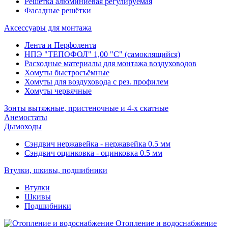
Решётка алюминиевая регулируемая
Фасадные решётки
Аксессуары для монтажа
Лента и Перфолента
НПЭ "ТЕПОФОЛ" 1,00 "С" (самоклящийся)
Расходные материалы для монтажа воздуховодов
Хомуты быстросъёмные
Хомуты для воздуховода с рез. профилем
Хомуты червячные
Зонты вытяжные, пристеночные и 4-х скатные
Анемостаты
Дымоходы
Сэндвич нержавейка - нержавейка 0.5 мм
Сэндвич оцинковка - оцинковка 0.5 мм
Втулки, шкивы, подшибники
Втулки
Шкивы
Подшибники
Отопление и водоснабжение