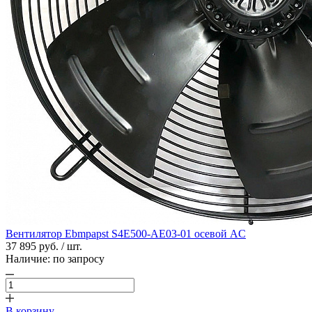
Вентилятор Ebmpapst S4E500-AE03-01 осевой AC
37 895 руб. / шт.
Наличие:
по запросу
В корзину