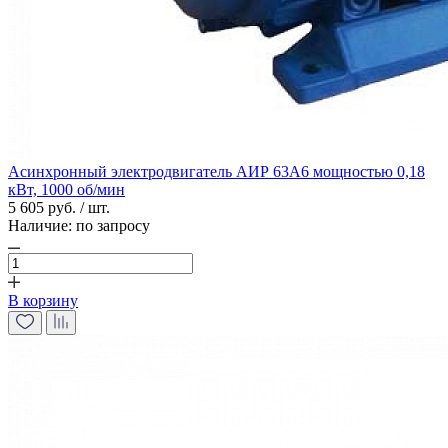
Асинхронный электродвигатель АИР 63А6 мощностью 0,18
кВт, 1000 об/мин
5 605 руб. / шт.
Наличие:
по запросу
В корзину