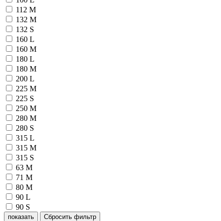
112 M
132 M
132 S
160 L
160 M
180 L
180 M
200 L
225 M
225 S
250 M
280 M
280 S
315 L
315 M
315 S
63 M
71 M
80 M
90 L
90 S
показать