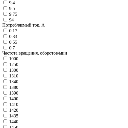
9,4
9.5
9.75
94
Потребляемый ток, A
0.17
0.33
0.55
0.7
Частота вращения, оборотов/мин
1000
1250
1300
1310
1340
1380
1390
1400
1410
1420
1435
1440
1450