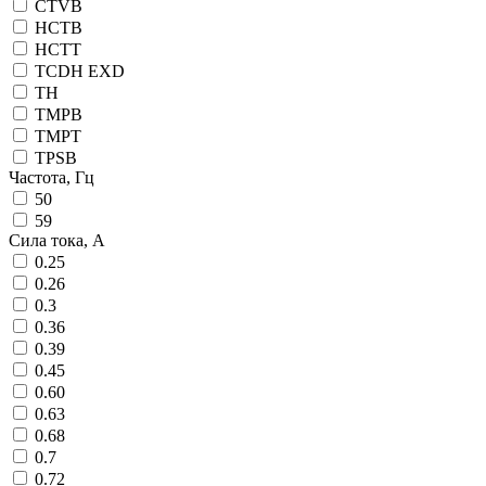
CTVB
HCTB
HCTT
TCDH EXD
TH
TMPB
TMPT
TPSB
Частота, Гц
50
59
Сила тока, А
0.25
0.26
0.3
0.36
0.39
0.45
0.60
0.63
0.68
0.7
0.72