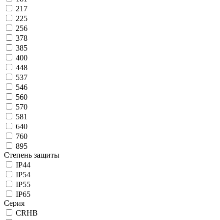
217
225
256
378
385
400
448
537
546
560
570
581
640
760
895
Степень защиты
IP44
IP54
IP55
IP65
Серия
CRHB