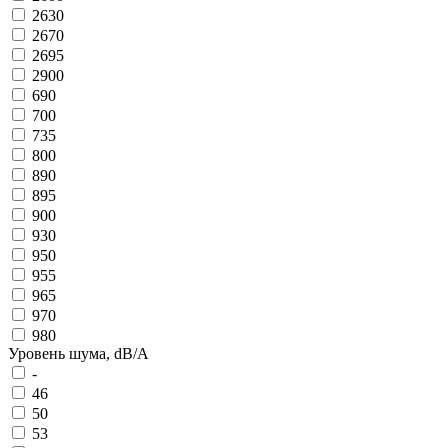
2630
2670
2695
2900
690
700
735
800
890
895
900
930
950
955
965
970
980
Уровень шума, dB/A
-
46
50
53