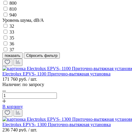
800
810
940
Уровень шума, dB/A
32
33
35
36
37
показать
Electrolux EPVS- 1100 Приточно-вытяжная установка
171 760 руб. / шт.
Наличие:
по запросу
В корзину
Electrolux EPVS- 1300 Приточно-вытяжная установка
236 740 руб. / шт.