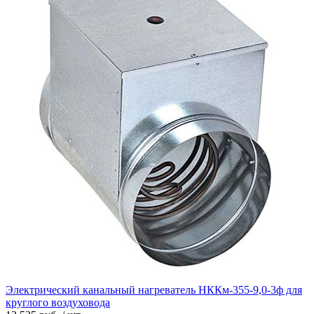
Электрический канальный нагреватель НККм-355-9,0-3ф для
круглого воздуховода