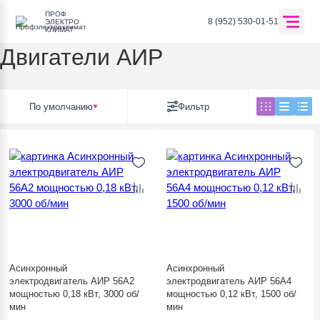
ПРОФ
Главная
Каталог оборудования
Электротехнические товары
Элек
8 (952) 530-01-51
ЭЛЕКТРО
КЛИМАТ
Двигатели АИР
Перейти в корзину
По умолчанию
Фильтр
Главная
О компании
Оплата и доставка
Асинхронный
Асинхронный
Каталог
электродвигатель АИР 56А2
электродвигатель АИР 56А4
мощностью 0,18 кВт, 3000 об/
мощностью 0,12 кВт, 1500 об/
Отзывы
мин
мин